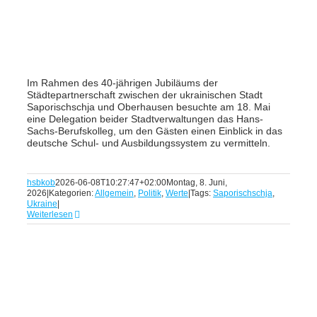
Im Rahmen des 40-jährigen Jubiläums der
Städtepartnerschaft zwischen der ukrainischen Stadt
Saporischschja und Oberhausen besuchte am 18. Mai
eine Delegation beider Stadtverwaltungen das Hans-
Sachs-Berufskolleg, um den Gästen einen Einblick in das
deutsche Schul- und Ausbildungssystem zu vermitteln.
hsbkob
2026-06-08T10:27:47+02:00
Montag, 8. Juni,
2026
|
Kategorien:
Allgemein
,
Politik
,
Werte
|
Tags:
Saporischschja
,
Ukraine
|
Weiterlesen