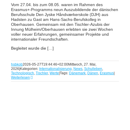
Vom 27.04. bis zum 08.05. waren im Rahmen des
Erasmus+-Programms neun Auszubildende der dänischen
Berufsschule Den Jyske Håndværkerskole (DJH) aus
Hadsten zu Gast am Hans-Sachs-Berufskolleg in
Oberhausen. Gemeinsam mit den Tischler-Azubis der
Innung Mülheim/Oberhausen erlebten sie zwei Wochen
voller neuer Erfahrungen, gemeinsamer Projekte und
internationaler Freundschaften.
Begleitet wurde die […]
hsbkob
2026-05-27T19:44:46+02:00
Mittwoch, 27. Mai,
2026
|
Kategorien:
Internationalisierung
,
News
,
Schulleben
,
Technologisch
,
Tischler
,
Werte
|
Tags:
Dänemark
,
Dänen
,
Erasmus
|
Weiterlesen