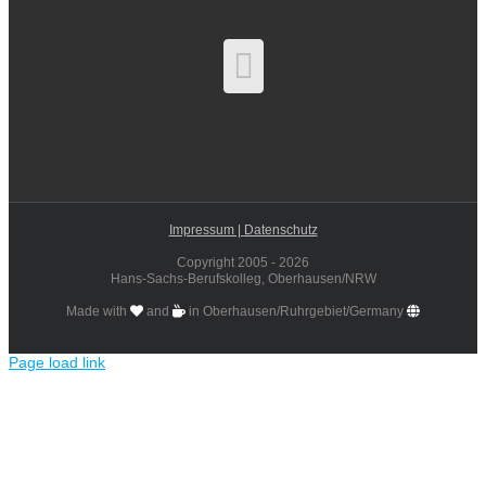
Impressum |
Datenschutz
Copyright 2005 -
2026
Hans-Sachs-Berufskolleg, Oberhausen/NRW
Made with
and
in Oberhausen/Ruhrgebiet/Germany
Page load link