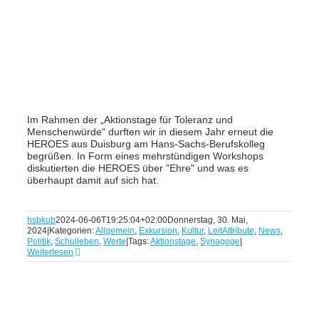
Im Rahmen der „Aktionstage für Toleranz und
Menschenwürde“ durften wir in diesem Jahr erneut die
HEROES aus Duisburg am Hans-Sachs-Berufskolleg
begrüßen. In Form eines mehrstündigen Workshops
diskutierten die HEROES über "Ehre" und was es
überhaupt damit auf sich hat.
hsbkob
2024-06-06T19:25:04+02:00
Donnerstag, 30. Mai,
2024
|
Kategorien:
Allgemein
,
Exkursion
,
Kultur
,
LeitAttribute
,
News
,
Politik
,
Schulleben
,
Werte
|
Tags:
Aktionstage
,
Synagoge
|
Weiterlesen