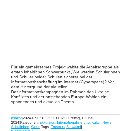
Für ein gemeinsames Projekt wählte die Arbeitsgruppe als
ersten inhaltlichen Schwerpunkt „Wie werden Schülerinnen
und Schüler beider Schulen sicherer bei der
Informationsbeschaffung im Internet (Cyberspace)? Vor
dem Hintergrund der aktuellen
Desinformationskampagnen im Rahmen des Ukraine
Konfliktes und der anstehenden Europa-Wahlen ein
spannendes und aktuelles Thema.
hsbkob
2024-07-05T08:53:01+02:00
Freitag, 10. Mai,
2024
|
Kategorien:
Exkursion
,
Internationalisierung
,
Kultur
,
News
,
Schulleben
,
Werte
|
Tags:
Erasmus
,
Slowakei
|