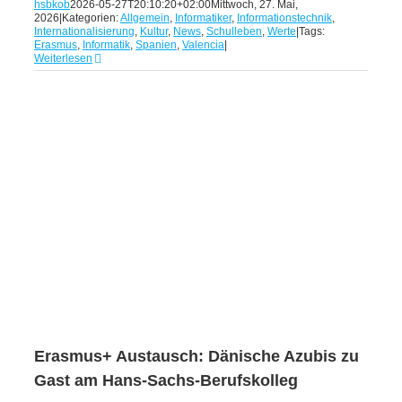
hsbkob
2026-05-27T20:10:20+02:00
Mittwoch, 27. Mai,
2026
|
Kategorien:
Allgemein
,
Informatiker
,
Informationstechnik
,
Internationalisierung
,
Kultur
,
News
,
Schulleben
,
Werte
|
Tags:
Erasmus
,
Informatik
,
Spanien
,
Valencia
|
Weiterlesen
Erasmus+ Austausch: Dänische Azubis zu
Gast am Hans-Sachs-Berufskolleg