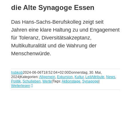
die Alte Synagoge Essen
Das Hans-Sachs-Berufskolleg zeigt seit
Jahren eine klare Haltung zu und Engagement
für Toleranz, Diversitätsakzeptanz,
Multikulturalität und die Wahrung der
Menschenwürde.
hsbkob
2024-06-06T18:52:04+02:00
Donnerstag, 30. Mai,
2024
|
Kategorien:
Allgemein
,
Exkursion
,
Kultur
,
LeitAttribute
,
News
,
Politik
,
Schulleben
,
Werte
|
Tags:
Aktionstage
,
Synagoge
|
Weiterlesen