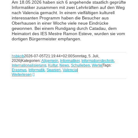
Am 18.05.2026 haben sich 6 angehende staatlich geprüfte
Informatiker zusammen mit zwei Lehrkräften auf den Weg
nach Valencia gemacht. In einem vielfältigen kulturell
interessanten Programm haben die Besucher aus
Oberhausen in einer Woche viele neue Eindrücke
gewonnen. Bei einem Rundgang durch Catadau, dem
Heimatort des IES Mestre Ramon Esteve, wurden sie vom
dortigen Bürgermeister empfangen.
hsbkob
2026-07-05T21:19:44+02:00
Sonntag, 5. Juli,
2026
|
Kategorien:
Allgemein
,
Informatiker
,
Informationstechnik
,
Internationalisierung
,
Kultur
,
News
,
Schulleben
,
Werte
|
Tags:
Erasmus
,
Informatik
,
Spanien
,
Valencia
|
Weiterlesen