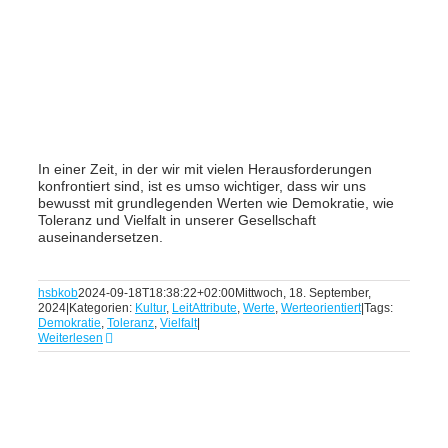
In einer Zeit, in der wir mit vielen Herausforderungen
konfrontiert sind, ist es umso wichtiger, dass wir uns
bewusst mit grundlegenden Werten wie Demokratie, wie
Toleranz und Vielfalt in unserer Gesellschaft
auseinandersetzen.
hsbkob
2024-09-18T18:38:22+02:00
Mittwoch, 18. September,
2024
|
Kategorien:
Kultur
,
LeitAttribute
,
Werte
,
Werteorientiert
|
Tags:
Demokratie
,
Toleranz
,
Vielfalt
|
Weiterlesen