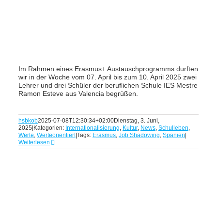
Im Rahmen eines Erasmus+ Austauschprogramms durften
wir in der Woche vom 07. April bis zum 10. April 2025 zwei
Lehrer und drei Schüler der beruflichen Schule IES Mestre
Ramon Esteve aus Valencia begrüßen.
hsbkob
2025-07-08T12:30:34+02:00
Dienstag, 3. Juni,
2025
|
Kategorien:
Internationalisierung
,
Kultur
,
News
,
Schulleben
,
Werte
,
Werteorientiert
|
Tags:
Erasmus
,
Job Shadowing
,
Spanien
|
Weiterlesen