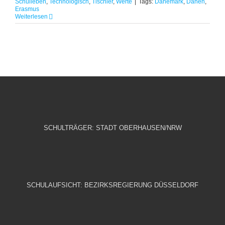
Schulleben
,
Technologisch
,
Tischler
,
Werte
|
Tags:
Dänemark
,
Dänen
,
Erasmus
Weiterlesen
SCHULTRÄGER: STADT OBERHAUSEN/NRW
SCHULAUFSICHT: BEZIRKSREGIERUNG DÜSSELDORF