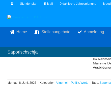
Zum
Stundenplan
E-Mail
Didaktische Jahresplanung
Mood
Inhalt
springen
Home
Stellenangebote
Anmeldung
Saporischschja
Im Rahmen 
Mai eine De
Ausbildungs
Montag, 8. Juni, 2026
|
Kategorien:
Allgemein
,
Politik
,
Werte
|
Tags:
Saporis