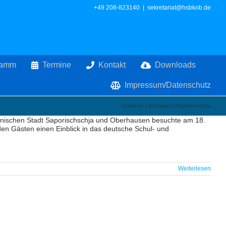
+49 208-823140
|
sekretariat@hsbkob.de
ramm
Termine
Kontakt
Downloads
Impressum/Datenschutz
Startseite
Schlagwort:
Saporischschja
ainischen Stadt Saporischschja und Oberhausen besuchte am 18.
en Gästen einen Einblick in das deutsche Schul- und
Weiterlesen