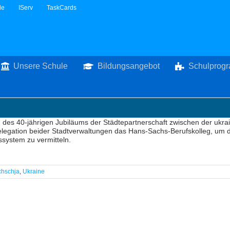
le
IServ
TaskCards
Unsere Schule
Bildungsangebot
Schulprog
des 40-jährigen Jubiläums der Städtepartnerschaft zwischen der ukr
legation beider Stadtverwaltungen das Hans-Sachs-Berufskolleg, um d
system zu vermitteln.
chschja
,
Ukraine