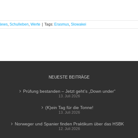
News
,
Schulleben
,
Werte
|
Tags:
Erasmus
,
Slowakei
NEUESTE BEITRÄGE
Prüfung bestanden – Jetzt geht’s „Down under“
13. Juli 2026
(K)ein Tag für die Tonne!
13. Juli 2026
Norweger und Spanier finden Praktikum über das HSBK
12. Juli 2026