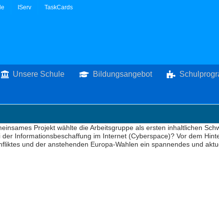
le
IServ
TaskCards
Unsere Schule
Bildungsangebot
Schulprog
einsames Projekt wählte die Arbeitsgruppe als ersten inhaltlichen Sc
ei der Informationsbeschaffung im Internet (Cyberspace)? Vor dem Hi
nfliktes und der anstehenden Europa-Wahlen ein spannendes und aktu