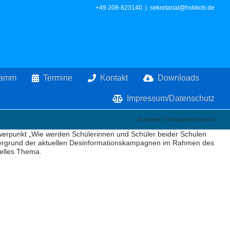
+49 208-823140
|
sekretariat@hsbkob.de
ramm
Termine
Kontakt
Downloads
Impressum/Datenschutz
Startseite
Schlagwort:
Slowakei
hwerpunkt „Wie werden Schülerinnen und Schüler beider Schulen
ntergrund der aktuellen Desinformationskampagnen im Rahmen des
elles Thema.