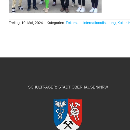
Freitag, 10. Mai, 2024
|
Kategorien:
Exkursion
,
Internationalisierung
,
Kultur
,
SCHULTRÄGER: STADT OBERHAUSEN/NRW