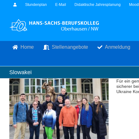
Zum
Stundenplan
E-Mail
Didaktische Jahresplanung
Mood
Inhalt
springen
Home
Stellenangebote
Anmeldung
Slowakei
Für ein gem
sicherer b
Ukraine Ko