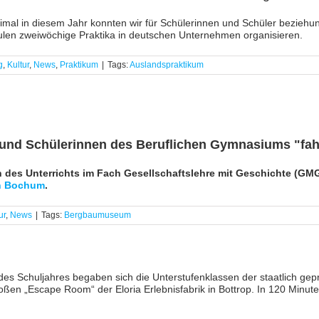
eimal in diesem Jahr konnten wir für Schülerinnen und Schüler bezie
ulen zweiwöchige Praktika in deutschen Unternehmen organisieren.
g
,
Kultur
,
News
,
Praktikum
|
Tags:
Auslandspraktikum
 und Schülerinnen des Beruflichen Gymnasiums "fah
 des Unterrichts im Fach Gesellschaftslehre mit Geschichte (G
n Bochum
.
ur
,
News
|
Tags:
Bergbaumuseum
s Schuljahres begaben sich die Unterstufenklassen der staatlich gep
ßen „Escape Room“ der Eloria Erlebnisfabrik in Bottrop. In 120 Minuten