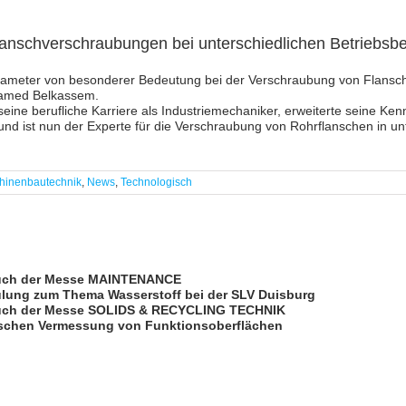
lanschverschraubungen bei unterschiedlichen Betriebs
ameter von besonderer Bedeutung bei der Verschraubung von Flansche
med Belkassem.
eine berufliche Karriere als Industriemechaniker, erweiterte seine Ke
und ist nun der Experte für die Verschraubung von Rohrflanschen in un
hinenbautechnik
,
News
,
Technologisch
uch der Messe MAINTENANCE
lung zum Thema Wasserstoff bei der SLV Duisburg
ch der Messe SOLIDS & RECYCLING TECHNIK
schen Vermessung von Funktionsoberflächen