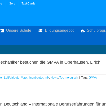
le
IServ
TaskCards
Unsere Schule
Bildungsangebot
Schulprog
mechaniker besuchen die GMVA in Oberhausen, Lirich
er
,
LeitAttribute
,
Maschinenbautechnik
,
News
,
Technologisch
|
Tags:
GMVA
 in Deutschland – Internationale Berufserfahrungen für 