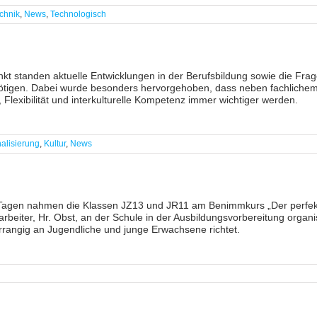
echnik
,
News
,
Technologisch
nkt standen aktuelle Entwicklungen in der Berufsbildung sowie die F
nötigen. Dabei wurde besonders hervorgehoben, dass neben fachlichem 
 Flexibilität und interkulturelle Kompetenz immer wichtiger werden.
nalisierung
,
Kultur
,
News
Tagen nahmen die Klassen JZ13 und JR11 am Benimmkurs „Der perfekte A
arbeiter, Hr. Obst, an der Schule in der Ausbildungsvorbereitung organ
rrangig an Jugendliche und junge Erwachsene richtet.