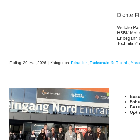
Dichte F
Welche Par
HSBK Moha
Er begann s
Techniker“ 
Freitag, 29. Mai, 2026
|
Kategorien:
Exkursion
,
Fachschule für Technik
,
Masc
Bes
Schu
Besu
Opti