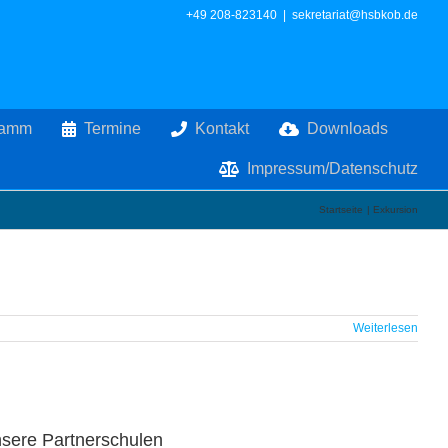
+49 208-823140
|
sekretariat@hsbkob.de
ramm
Termine
Kontakt
Downloads
Impressum/Datenschutz
Startseite
Exkursion
Weiterlesen
unsere Partnerschulen