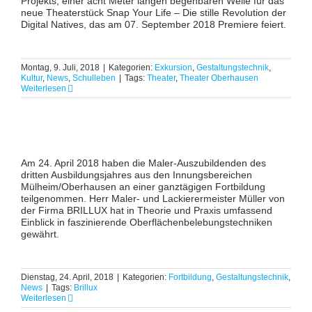
Projekts, einer acht Meter langen begehbaren Welle für das
neue Theaterstück Snap Your Life – Die stille Revolution der
Digital Natives, das am 07. September 2018 Premiere feiert.
Montag, 9. Juli, 2018
|
Kategorien:
Exkursion
,
Gestaltungstechnik
,
Kultur
,
News
,
Schulleben
|
Tags:
Theater
,
Theater Oberhausen
Weiterlesen
Am 24. April 2018 haben die Maler-Auszubildenden des
dritten Ausbildungsjahres aus den Innungsbereichen
Mülheim/Oberhausen an einer ganztägigen Fortbildung
teilgenommen. Herr Maler- und Lackierermeister Müller von
der Firma BRILLUX hat in Theorie und Praxis umfassend
Einblick in faszinierende Oberflächenbelebungstechniken
gewährt.
Dienstag, 24. April, 2018
|
Kategorien:
Fortbildung
,
Gestaltungstechnik
,
News
|
Tags:
Brillux
Weiterlesen