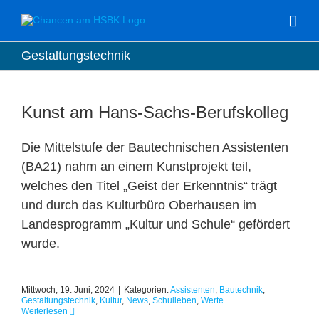
Zum
Inhalt
springen
Gestaltungstechnik
Kunst am Hans-Sachs-Berufskolleg
Die Mittelstufe der Bautechnischen Assistenten
(BA21) nahm an einem Kunstprojekt teil,
welches den Titel „Geist der Erkenntnis“ trägt
und durch das Kulturbüro Oberhausen im
Landesprogramm „Kultur und Schule“ gefördert
wurde.
Mittwoch, 19. Juni, 2024
|
Kategorien:
Assistenten
,
Bautechnik
,
Gestaltungstechnik
,
Kultur
,
News
,
Schulleben
,
Werte
Weiterlesen