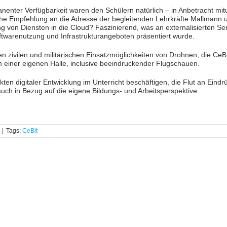
nenter Verfügbarkeit waren den Schülern natürlich – in Anbetracht mit
che Empfehlung an die Adresse der begleitenden Lehrkräfte Mallmann 
g von Diensten in die Cloud? Faszinierend, was an externalisierten Se
arenutzung und Infrastrukturangeboten präsentiert wurde.
gen zivilen und militärischen Einsatzmöglichkeiten von Drohnen; die CeB
n einer eigenen Halle, inclusive beeindruckender Flugschauen.
ten digitaler Entwicklung im Unterricht beschäftigen, die Flut an Eind
uch in Bezug auf die eigene Bildungs- und Arbeitsperspektive.
|
Tags:
CeBit