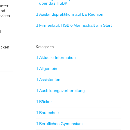
über das HSBK
unter
und
Auslandspraktikum auf La Reunión
rvices
Firmenlauf: HSBK-Mannschaft am Start
IT
rücken
Kategorien
Aktuelle Information
Allgemein
Assistenten
Ausbildungsvorbereitung
Bäcker
Bautechnik
Berufliches Gymnasium