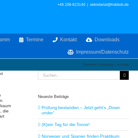
+49 208-823140
|
sekretariat@hsbkob.de
ramm
Termine
Kontakt
Downloads
Impressum/Datenschutz
Startseite
d!conomy – no limits
Suche
so
nach:
e
Neueste Beiträge
en
l kaum
Prüfung bestanden – Jetzt geht’s „Down
, die
under“
art
(K)ein Tag für die Tonne!
Norweger und Spanier finden Praktikum