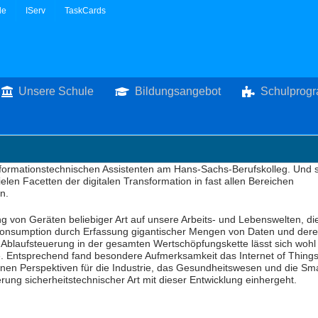
le
IServ
TaskCards
Unsere Schule
Bildungsangebot
Schulprog
Informationstechnischen Assistenten am Hans-Sachs-Berufskolleg. Und 
ielen Facetten der digitalen Transformation in fast allen Bereichen
n.
ng von Geräten beliebiger Art auf unsere Arbeits- und Lebenswelten, di
Konsumption durch Erfassung gigantischer Mengen von Daten und der
er Ablaufsteuerung in der gesamten Wertschöpfungskette lässt sich woh
e. Entsprechend fand besondere Aufmerksamkeit das Internet of Things
en Perspektiven für die Industrie, das Gesundheitswesen und die Sm
ung sicherheitstechnischer Art mit dieser Entwicklung einhergeht.