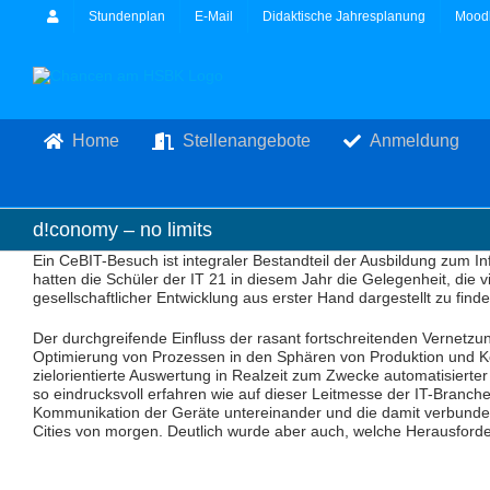
Zum
Stundenplan
E-Mail
Didaktische Jahresplanung
Mood
Inhalt
springen
Home
Stellenangebote
Anmeldung
d!conomy – no limits
Ein CeBIT-Besuch ist integraler Bestandteil der Ausbildung zum 
hatten die Schüler der IT 21 in diesem Jahr die Gelegenheit, die v
gesellschaftlicher Entwicklung aus erster Hand dargestellt zu finde
Der durchgreifende Einfluss der rasant fortschreitenden Vernetzu
Optimierung von Prozessen in den Sphären von Produktion und 
zielorientierte Auswertung in Realzeit zum Zwecke automatisiert
so eindrucksvoll erfahren wie auf dieser Leitmesse der IT-Branch
Kommunikation der Geräte untereinander und die damit verbunden
Cities von morgen. Deutlich wurde aber auch, welche Herausforder