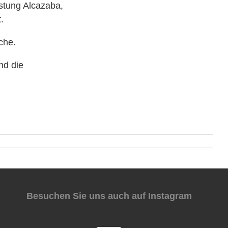
stung Alcazaba,
.
che.
nd die
Besuchen Sie uns auch auf Instagram