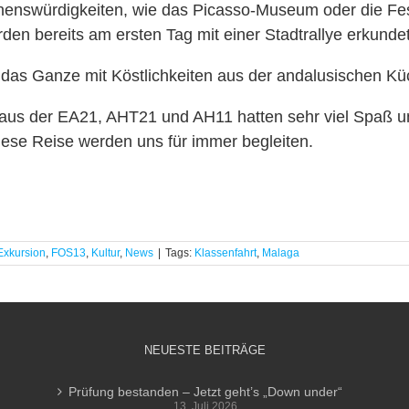
nswürdigkeiten, wie das Picasso-Museum oder die Fe
den bereits am ersten Tag mit einer Stadtrallye erkundet
das Ganze mit Köstlichkeiten aus der andalusischen Kü
 aus der EA21, AHT21 und AH11 hatten sehr viel Spaß u
ese Reise werden uns für immer begleiten.
Exkursion
,
FOS13
,
Kultur
,
News
|
Tags:
Klassenfahrt
,
Malaga
NEUESTE BEITRÄGE
Prüfung bestanden – Jetzt geht’s „Down under“
13. Juli 2026