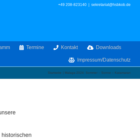
+49 208-823140
|
sekretariat@hsbkob.de
ramm
Termine
Kontakt
Downloads
Impressum/Datenschutz
Startseite
Malaga-2024: Sommer – Sonne – Katamaran
unsere
 historischen