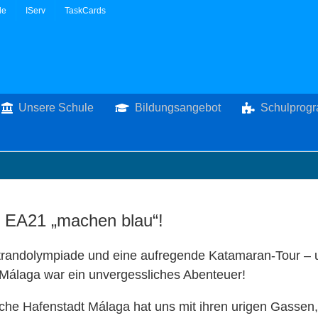
le
IServ
TaskCards
Unsere Schule
Bildungsangebot
Schulprog
 EA21 „machen blau“!
randolympiade und eine aufregende Katamaran-Tour – 
 Málaga war ein unvergessliches Abenteuer!
he Hafenstadt Málaga hat uns mit ihren urigen Gassen,