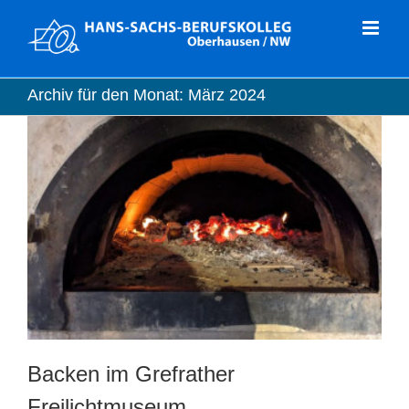
Zum
Inhalt
springen
Archiv für den Monat:
März 2024
Backen im Grefrather
Freilichtmuseum