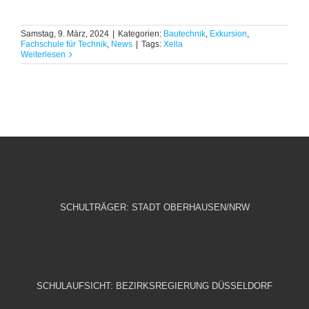
Samstag, 9. März, 2024
|
Kategorien:
Bautechnik
,
Exkursion
,
Fachschule für Technik
,
News
|
Tags:
Xella
Weiterlesen
SCHULTRÄGER: STADT OBERHAUSEN/NRW
SCHULAUFSICHT: BEZIRKSREGIERUNG DÜSSELDORF