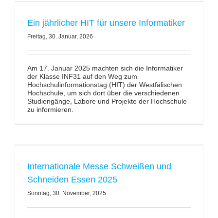
J
e
t
z
t
m
e
l
d
n
n
d
C
a
n
c
e
n
u
t
z
e
n
!
H
i
e
r
g
t
'
s
d
i
r
e
k
t
z
u
r
A
n
e
d
n
g
!
Ein jährlicher HIT für unsere Informatiker
Freitag, 30. Januar, 2026
Am 17. Januar 2025 machten sich die Informatiker
der Klasse INF31 auf den Weg zum
Hochschulinformationstag (HIT) der Westfälischen
Hochschule, um sich dort über die verschiedenen
Studiengänge, Labore und Projekte der Hochschule
zu informieren.
Internationale Messe Schweißen und
Schneiden Essen 2025
Sonntag, 30. November, 2025