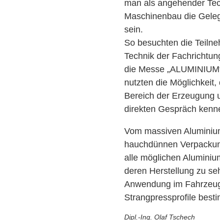
man als angehender Tec
Maschinenbau die Geleg
sein.
So besuchten die Teilne
Technik der Fachrichtu
die Messe „ALUMINIUM“ 
nutzten die Möglichkeit, 
Bereich der Erzeugung 
direkten Gespräch kenn
Vom massiven Aluminium
hauchdünnen Verpackun
alle möglichen Alumin
deren Herstellung zu se
Anwendung im Fahrzeu
Strangpressprofile best
Dipl.-Ing. Olaf Tschech