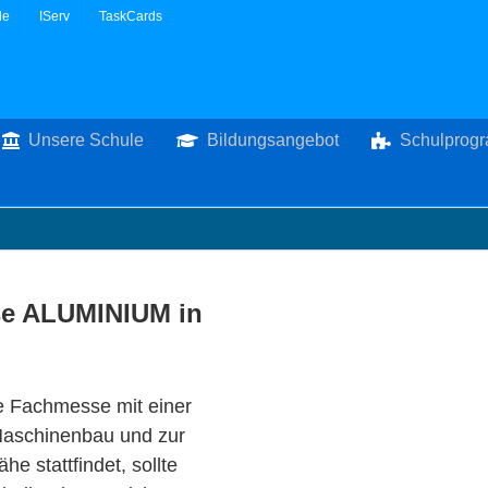
le
IServ
TaskCards
Unsere Schule
Bildungsangebot
Schulprog
se ALUMINIUM in
e Fachmesse mit einer
Maschinenbau und zur
e stattfindet, sollte