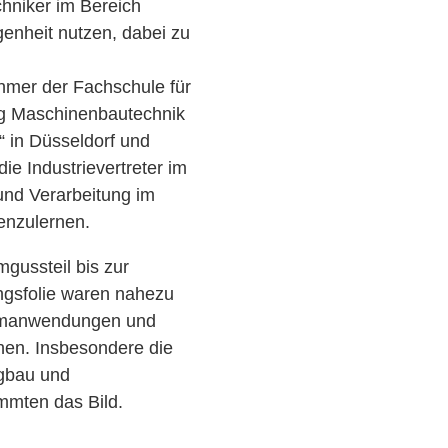
hniker im Bereich
enheit nutzen, dabei zu
hmer der Fachschule für
ng Maschinenbautechnik
in Düsseldorf und
die Industrievertreter im
und Verarbeitung im
enzulernen.
gussteil bis zur
gsfolie waren nahezu
iumanwendungen und
hen. Insbesondere die
gbau und
immten das Bild.