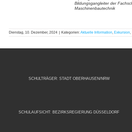
Bildungsgangleiter der Fachsch
Maschinenbautechnik
Dienstag, 10. Dezember, 2024
|
Kategorien:
Aktuelle Information
,
Exkursion
,
SCHULTRÄGER: STADT OBERHAUSEN/NRW
SCHULAUFSICHT: BEZIRKSREGIERUNG DÜSSELDORF