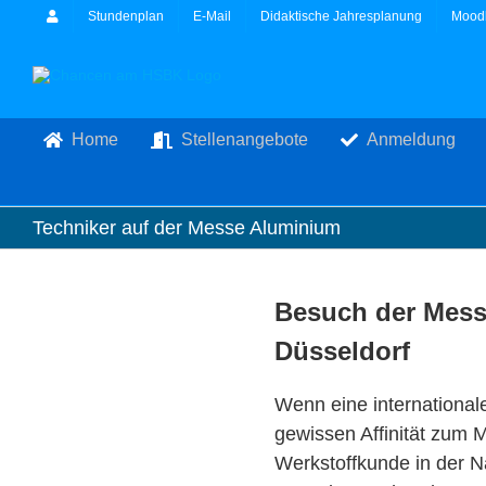
Zum
Stundenplan
E-Mail
Didaktische Jahresplanung
Mood
Inhalt
springen
Home
Stellenangebote
Anmeldung
Techniker auf der Messe Aluminium
Besuch der Mes
Düsseldorf
Wenn eine international
gewissen Affinität zum 
Werkstoffkunde in der Näh