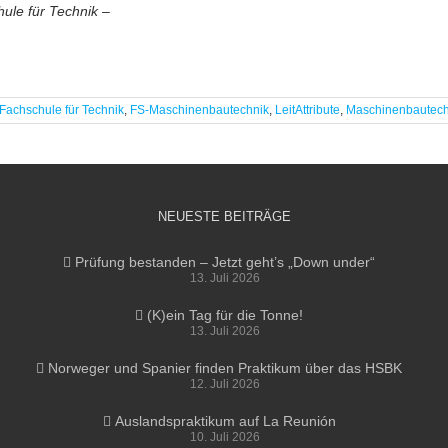
ule für Technik –
Fachschule für Technik
,
FS-Maschinenbautechnik
,
LeitAttribute
,
Maschinenbautech
NEUESTE BEITRÄGE
Prüfung bestanden – Jetzt geht’s „Down under“
13. Juli 2026
(K)ein Tag für die Tonne!
13. Juli 2026
Norweger und Spanier finden Praktikum über das HSBK
12. Juli 2026
Auslandspraktikum auf La Reunión
10. Juli 2026