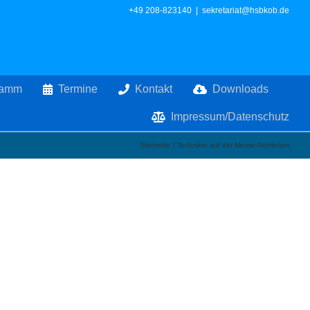
+49 208-823140
|
sekretariat@hsbkob.de
ramm
Termine
Kontakt
Downloads
Impressum/Datenschutz
Startseite
Techniker auf der Messe Aluminium