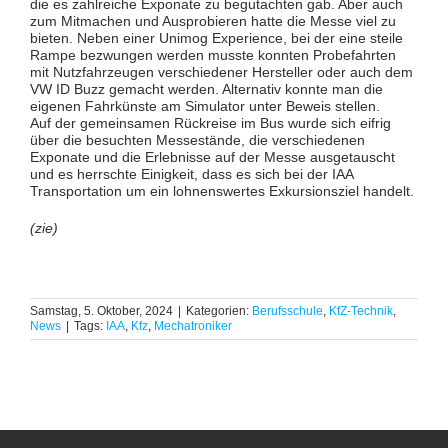
die es zahlreiche Exponate zu begutachten gab. Aber auch
zum Mitmachen und Ausprobieren hatte die Messe viel zu
bieten. Neben einer Unimog Experience, bei der eine steile
Rampe bezwungen werden musste konnten Probefahrten
mit Nutzfahrzeugen verschiedener Hersteller oder auch dem
VW ID Buzz gemacht werden. Alternativ konnte man die
eigenen Fahrkünste am Simulator unter Beweis stellen.
Auf der gemeinsamen Rückreise im Bus wurde sich eifrig
über die besuchten Messestände, die verschiedenen
Exponate und die Erlebnisse auf der Messe ausgetauscht
und es herrschte Einigkeit, dass es sich bei der IAA
Transportation um ein lohnenswertes Exkursionsziel handelt.
(zie)
Samstag, 5. Oktober, 2024
|
Kategorien:
Berufsschule
,
KfZ-Technik
,
News
|
Tags:
IAA
,
Kfz
,
Mechatroniker