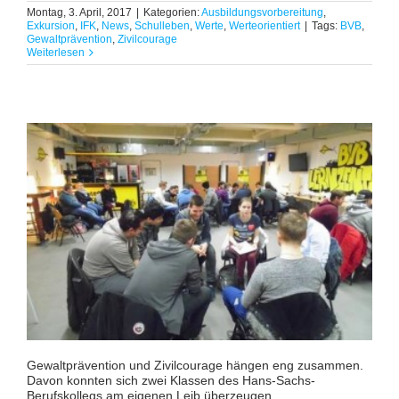
Montag, 3. April, 2017
|
Kategorien:
Ausbildungsvorbereitung
,
Exkursion
,
IFK
,
News
,
Schulleben
,
Werte
,
Werteorientiert
|
Tags:
BVB
,
Gewaltprävention
,
Zivilcourage
Weiterlesen
Gewaltprävention und Zivilcourage hängen eng zusammen.
Davon konnten sich zwei Klassen des Hans-Sachs-
Berufskollegs am eigenen Leib überzeugen ...