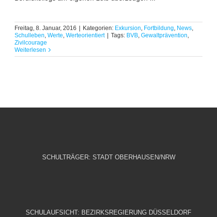
Freitag, 8. Januar, 2016
|
Kategorien:
Exkursion
,
Fortbildung
,
News
,
Schulleben
,
Werte
,
Werteorientiert
|
Tags:
BVB
,
Gewaltprävention
,
Zivilcourage
Weiterlesen
SCHULTRÄGER: STADT OBERHAUSEN/NRW
SCHULAUFSICHT: BEZIRKSREGIERUNG DÜSSELDORF