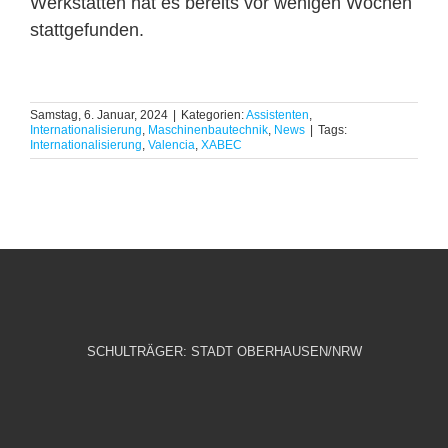
Werkstätten hat es bereits vor wenigen Wochen
stattgefunden.
Samstag, 6. Januar, 2024
|
Kategorien:
Assistenten
,
Internationalisierung
,
Maschinenbautechnik
,
News
|
Tags:
Internationalisierung
,
Valencia
,
XABEC
SCHULTRÄGER: STADT OBERHAUSEN/NRW