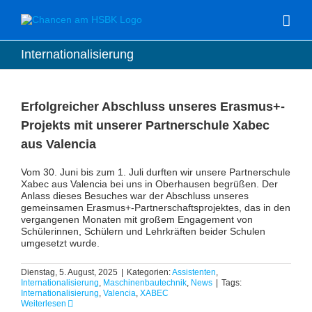
Zum
Inhalt
springen
Internationalisierung
Erfolgreicher Abschluss unseres Erasmus+-
Projekts mit unserer Partnerschule Xabec
aus Valencia
Vom 30. Juni bis zum 1. Juli durften wir unsere Partnerschule
Xabec aus Valencia bei uns in Oberhausen begrüßen. Der
Anlass dieses Besuches war der Abschluss unseres
gemeinsamen Erasmus+-Partnerschaftsprojektes, das in den
vergangenen Monaten mit großem Engagement von
Schülerinnen, Schülern und Lehrkräften beider Schulen
umgesetzt wurde.
Dienstag, 5. August, 2025
|
Kategorien:
Assistenten
,
Internationalisierung
,
Maschinenbautechnik
,
News
|
Tags:
Internationalisierung
,
Valencia
,
XABEC
Weiterlesen