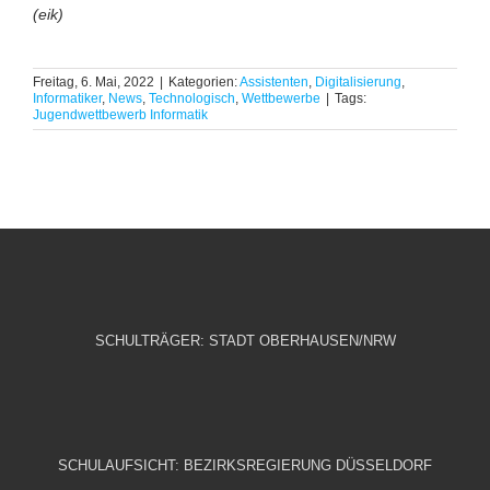
(eik)
Freitag, 6. Mai, 2022
|
Kategorien:
Assistenten
,
Digitalisierung
,
Informatiker
,
News
,
Technologisch
,
Wettbewerbe
|
Tags:
Jugendwettbewerb Informatik
SCHULTRÄGER: STADT OBERHAUSEN/NRW
SCHULAUFSICHT: BEZIRKSREGIERUNG DÜSSELDORF