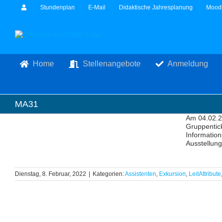
Zum
Stundenplan
E-Mail
Didaktische Jahresplanung
Mood
Inhalt
springen
Home
Stellenangebote
Anmeldung
MA31
Am 04.02.2
Gruppentick
Information
Ausstellung
Dienstag, 8. Februar, 2022
|
Kategorien:
Assistenten
,
Exkursion
,
LeitAttribute