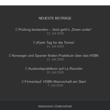
NEUESTE BEITRÄGE
Prüfung bestanden – Jetzt geht’s „Down under“
13. Juli 2026
(K)ein Tag für die Tonne!
13. Juli 2026
Norweger und Spanier finden Praktikum über das HSBK
12. Juli 2026
Auslandspraktikum auf La Reunión
10. Juli 2026
Firmenlauf: HSBK-Mannschaft am Start
7. Juli 2026
Impressum |
Datenschutz