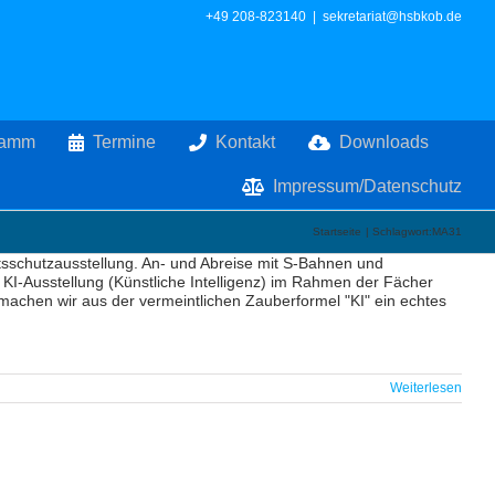
+49 208-823140
|
sekretariat@hsbkob.de
ramm
Termine
Kontakt
Downloads
Impressum/Datenschutz
Startseite
Schlagwort:
MA31
sschutzausstellung. An- und Abreise mit S-Bahnen und
 KI-Ausstellung (Künstliche Intelligenz) im Rahmen der Fächer
 machen wir aus der vermeintlichen Zauberformel "KI" ein echtes
Weiterlesen