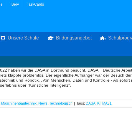
le
IServ
TaskCards
Unsere Schule
Bildungsangebot
Schulprog
022 haben wir die DASA in Dortmund besucht. DASA = Deutsche Arbeit
ets klappte problemlos. Der eigentliche Aufhänger war der Besuch der
stechnik und Robotik. „Von Menschen, Daten und Kontrolle - Ab sofort
serlebnis über "Künstliche Intelligenz".
,
Maschinenbautechnik
,
News
,
Technologisch
|
Tags:
DASA
,
KI
,
MA31