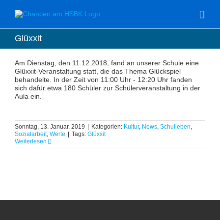
Zum
Inhalt
springen
Glüxxit
Am Dienstag, den 11.12.2018, fand an unserer Schule eine
Glüxxit-Veranstaltung statt, die das Thema Glückspiel
behandelte. In der Zeit von 11:00 Uhr - 12:20 Uhr fanden
sich dafür etwa 180 Schüler zur Schülerveranstaltung in der
Aula ein.
Sonntag, 13. Januar, 2019
|
Kategorien:
Kultur
,
News
,
Schulleben
,
Sozialarbeit
,
Werte
|
Tags:
Glüxxit
Weiterlesen