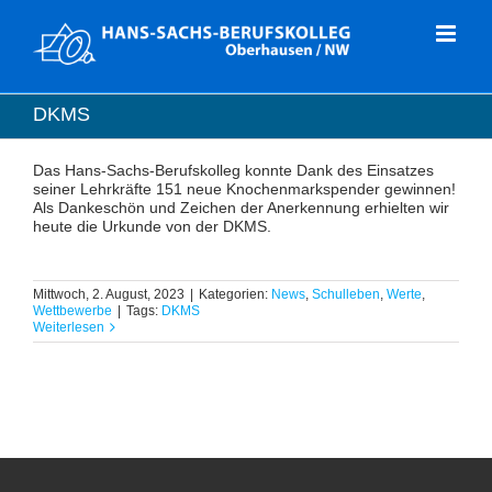
Zum
Inhalt
springen
DKMS
Das Hans-Sachs-Berufskolleg konnte Dank des Einsatzes
seiner Lehrkräfte 151 neue Knochenmarkspender gewinnen!
Als Dankeschön und Zeichen der Anerkennung erhielten wir
heute die Urkunde von der DKMS.
Mittwoch, 2. August, 2023
|
Kategorien:
News
,
Schulleben
,
Werte
,
Wettbewerbe
|
Tags:
DKMS
Weiterlesen