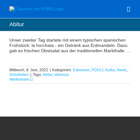
Zum
Inhalt
springen
Abitur
Unser zweiter Tag startete mit einem typischen spanischen
Frühstück: la horchata - ein Getränk aus Erdmandeln. Dazu
gab es frischen Obstsalat aus der traditionellen Markthalle. ...
Mittwoch, 8. Juni, 2022
|
Kategorien:
Exkursion
,
FOS13
,
Kultur
,
News
,
Schulleben
|
Tags:
Abitur
,
Valencia
Weiterlesen