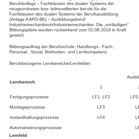
Berufskollegs – Fachklassen des dualen Systems der
neugeordneten bzw. teilnovellierten berufe für die
Fachklassen des dualen Systems der Berufsausbildung
(Anlage A APO-BK) – Ausbildungsberuf
Industriemechanikerin/Industriemechaniker. Die „vorläufigen“
Bildungspläne wurden rückwirkend zum 01.08.2018 in Kraft
gesetzt.
Bildungsauftrag der Berufsschule: Handlungs-, Fach-,
Personal-, Sozial, Methoden- und Lernkompetenz
Berufsbezogene Lernbereiche/Lernfelder:
Ausbi
Lernbereich
1
Fertigungsprozesse
LF1, LF2
LF5
Montageprozesse
LF3
L
Instandhaltungsprozesse
LF4
L
Automatisierungsprozesse
L
Lernfeld