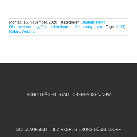
Montag, 16. November, 2020
|
Kategorien:
Digitalisierung
,
DistanceLearning
,
Öffentlichkeitsarbeit
,
Schulprogramm
|
Tags:
MINT
,
Rotary
,
Webinar
SCHULTRÄGER: STADT OBERHAUSEN/NRW
SCHULAUFSICHT: BEZIRKSREGIERUNG DÜSSELDORF