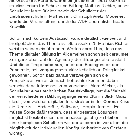
Als Gäste des Forums waren eingeladen der Staatssekretär
im Ministerium für Schule und Bildung Mathias Richter, unser
Schulleiter Marc Bücker, sowie der Schulleiter der
Liebfrauenschule in Mülhausen, Christoph Aretz. Moderiert
wurde die Veranstaltung durch die WDR-Journalistin Beate
Kowollik.
Schon nach kurzem Austausch wurde deutlich, wie weit und
breitgefächert das Thema ist: Staatssekretär Mathias Richter
weist in seinen einführenden Worten darauf hin, dass das
Thema digitaler Bildung im Allgemeinen schon seit geraumer
Zeit ganz oben auf der Agenda jeder Bildungsdebatte steht.
Und diese Frage habe nun, unter den Bedingungen der
Pandemie, seit vergangenem März lediglich an Dringlichkeit
gewonnen. Schon bald darauf verzweigen sich die
Perspektiven weiter. Je nach Betrachter kommen dabei
verschiedene Interessen zum Vorschein: Marc Bücker, als
Schulleiter eines technischen Berufskollegs, hat die Vielzahl
der verschiedenen Bildungsgänge eines BKs im Blick. Ganz
gleich, von welcher digitalen Infrastruktur in der Corona-Krise
die Rede ist – Endgeräte, Software, Lernplattformen: Er
müsse Sorge dafür tragen, dass eingesetzte Lösungen
möglichst flexibel seien, um anpassungsfähig zu bleiben: „In
einer komplexen Schulform wie der unseren ist vor allem die
Möglichkeit der individuellen Konfigurierbarkeit von Geräten
wichtig.“