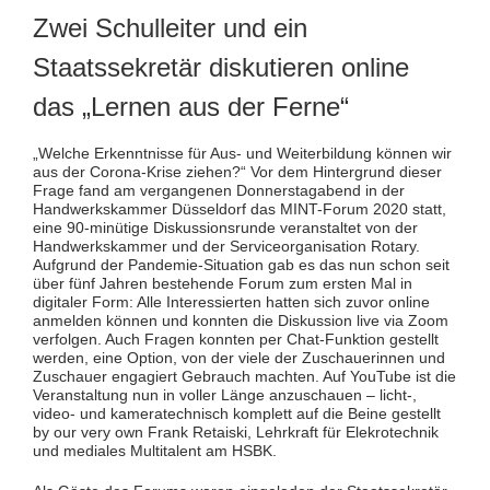
Zwei Schulleiter und ein
Staatssekretär diskutieren online
das „Lernen aus der Ferne“
„Welche Erkenntnisse für Aus- und Weiterbildung können wir
aus der Corona-Krise ziehen?“ Vor dem Hintergrund dieser
Frage fand am vergangenen Donnerstagabend in der
Handwerkskammer Düsseldorf das MINT-Forum 2020 statt,
eine 90-minütige Diskussionsrunde veranstaltet von der
Handwerkskammer und der Serviceorganisation Rotary.
Aufgrund der Pandemie-Situation gab es das nun schon seit
über fünf Jahren bestehende Forum zum ersten Mal in
digitaler Form: Alle Interessierten hatten sich zuvor online
anmelden können und konnten die Diskussion live via Zoom
verfolgen. Auch Fragen konnten per Chat-Funktion gestellt
werden, eine Option, von der viele der Zuschauerinnen und
Zuschauer engagiert Gebrauch machten. Auf YouTube ist die
Veranstaltung nun in voller Länge anzuschauen – licht-,
video- und kameratechnisch komplett auf die Beine gestellt
by our very own Frank Retaiski, Lehrkraft für Elekrotechnik
und mediales Multitalent am HSBK.