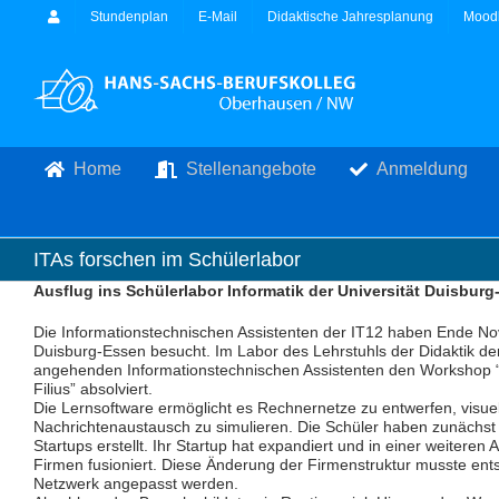
Zum
Stundenplan
E-Mail
Didaktische Jahresplanung
Mood
Inhalt
springen
Home
Stellenangebote
Anmeldung
ITAs forschen im Schülerlabor
Ausflug ins Schülerlabor Informatik der Universität Duisbur
Die Informationstechnischen Assistenten der IT12 haben Ende No
Duisburg-Essen besucht. Im Labor des Lehrstuhls der Didaktik der
angehenden Informationstechnischen Assistenten den Workshop “
Filius” absolviert.
Die Lernsoftware ermöglicht es Rechnernetze zu entwerfen, visuel
Nachrichtenaustausch zu simulieren. Die Schüler haben zunächst 
Startups erstellt. Ihr Startup hat expandiert und in einer weitere
Firmen fusioniert. Diese Änderung der Firmenstruktur musste ents
Netzwerk angepasst werden.