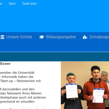
le
IServ
TaskCards
Unsere Schule
Bildungsangebot
Schulprog
g-Essen
vember die Universität
 Informatik haben die
Start-up – Netzwerken mit
l darzustellen und den
das Netzwerk Ihres fiktiven
n Arbeitsphase auch mit anderen
prechend im virtuellen