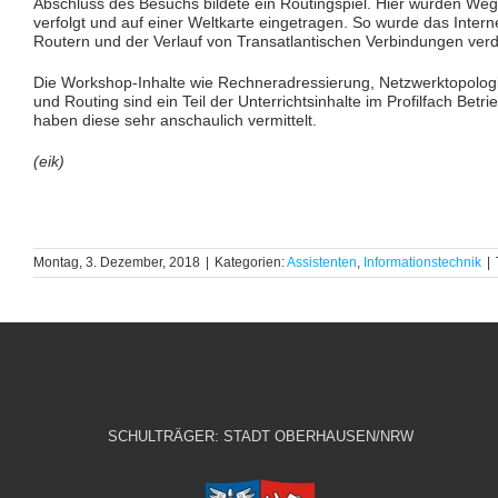
Abschluss des Besuchs bildete ein Routingspiel. Hier wurden We
verfolgt und auf einer Weltkarte eingetragen. So wurde das Intern
Routern und der Verlauf von Transatlantischen Verbindungen verde
Die Workshop-Inhalte wie Rechneradressierung, Netzwerktopologi
und Routing sind ein Teil der Unterrichtsinhalte im Profilfach Be
haben diese sehr anschaulich vermittelt.
(eik)
Montag, 3. Dezember, 2018
|
Kategorien:
Assistenten
,
Informationstechnik
|
SCHULTRÄGER: STADT OBERHAUSEN/NRW