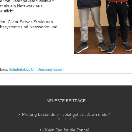
ge von Datenpaketen weltweit
et als ein Netzwerk aus
utlicht.
en, Client-Server-Strukturen
triebssysteme und Netzwerke und
Tags:
Schülerlabor
,
Uni Duisburg-Essen
NEUESTE BEITRÄGE
Prüfung bestanden – Jetzt geht’s „Down under“
13. Juli 2026
(K)ein Tag für die Tonne!