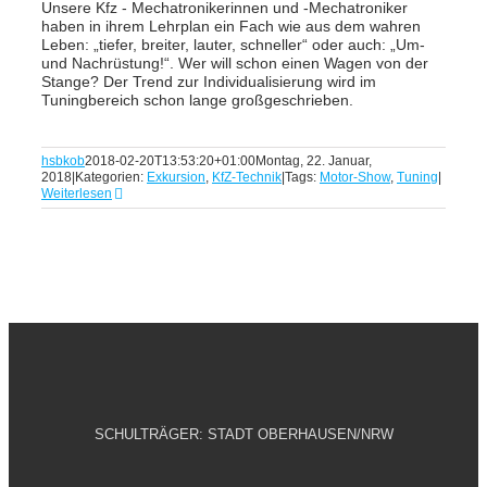
Unsere Kfz - Mechatronikerinnen und -Mechatroniker
haben in ihrem Lehrplan ein Fach wie aus dem wahren
Leben: „tiefer, breiter, lauter, schneller“ oder auch: „Um-
und Nachrüstung!“. Wer will schon einen Wagen von der
Stange? Der Trend zur Individualisierung wird im
Tuningbereich schon lange großgeschrieben.
hsbkob
2018-02-20T13:53:20+01:00
Montag, 22. Januar,
2018
|
Kategorien:
Exkursion
,
KfZ-Technik
|
Tags:
Motor-Show
,
Tuning
|
Weiterlesen
SCHULTRÄGER: STADT OBERHAUSEN/NRW