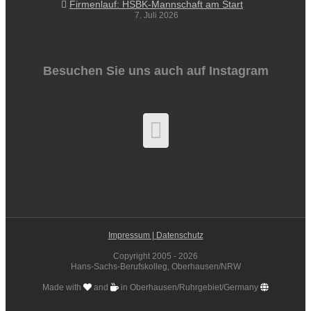
Firmenlauf: HSBK-Mannschaft am Start
7. Juli 2026
Besuchen Sie uns auch auf Instagram
Impressum |
Datenschutz
Copyright 2005 -
2026
Hans-Sachs-Berufskolleg, Oberhausen/NRW
Made with
and
in Oberhausen/Ruhrgebiet/Germany