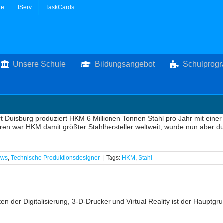
le
IServ
TaskCards
Unsere Schule
Bildungsangebot
Schulprog
 Duisburg produziert HKM 6 Millionen Tonnen Stahl pro Jahr mit einer 
ren war HKM damit größter Stahlhersteller weltweit, wurde nun aber d
ews
,
Technische Produktionsdesigner
|
Tags:
HKM
,
Stahl
ten der Digitalisierung, 3-D-Drucker und Virtual Reality ist der Haupt