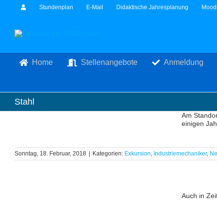
Zum
Stundenplan
E-Mail
Didaktische Jahresplanung
Mood
Inhalt
springen
Home
Stellenangebote
Anmeldung
Stahl
Am Standort
einigen Jah
Sonntag, 18. Februar, 2018
|
Kategorien:
Exkursion
,
Industriemechaniker
,
N
Auch in Zei