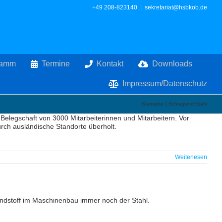
+49 208-823140
|
sekretariat@hsbkob.de
ramm
Termine
Kontakt
Downloads
Impressum/Datenschutz
Startseite
Schlagwort:
Stahl
Belegschaft von 3000 Mitarbeiterinnen und Mitarbeitern. Vor
urch ausländische Standorte überholt.
Weiterlesen
grundstoff im Maschinenbau immer noch der Stahl.