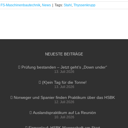
,
FS-Maschinenbautechnik
,
News
|
Tags:
Stahl
,
Thyssenkrupp
NEUESTE BEITRÄGE
Prüfung bestanden – Jetzt geht’s „Down under“
13. Juli 2026
(K)ein Tag für die Tonne!
13. Juli 2026
Norweger und Spanier finden Praktikum über das HSBK
12. Juli 2026
Auslandspraktikum auf La Reunión
10. Juli 2026
Firmenlauf: HSBK-Mannschaft am Start