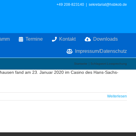
+49 208-823140
|
sekretariat@hsbkob.de
ramm
Termine
Kontakt
Downloads
Impressum/Datenschutz
Startseite
Schlagwort:
Lossprechung
rhausen fand am 23. Januar 2020 im Casino des Hans-Sachs-
Weiterlesen