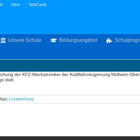
le
IServ
TaskCards
Unsere Schule
Bildungsangebot
Schulprog
echung der KFZ-Mechatroniker der Kraftfahrzeuginnung Mülheim-Obe
s statt.
Tags:
Lossprechung