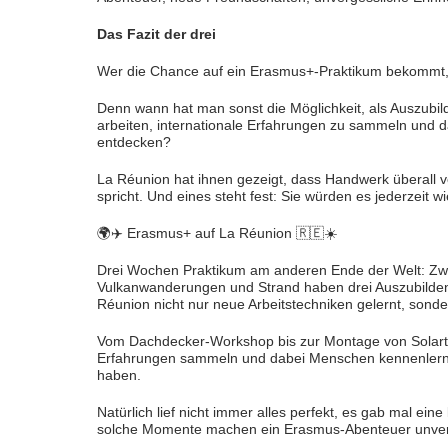
Das Fazit der drei
Wer die Chance auf ein Erasmus+-Praktikum bekommt, s
Denn wann hat man sonst die Möglichkeit, als Auszubi
arbeiten, internationale Erfahrungen zu sammeln und da
entdecken?
La Réunion hat ihnen gezeigt, dass Handwerk überall 
spricht. Und eines steht fest: Sie würden es jederzeit 
🌍✈️ Erasmus+ auf La Réunion 🇷🇪☀️
Drei Wochen Praktikum am anderen Ende der Welt: Zwi
Vulkanwanderungen und Strand haben drei Auszubild
Réunion nicht nur neue Arbeitstechniken gelernt, sonder
Vom Dachdecker-Workshop bis zur Montage von Solarth
Erfahrungen sammeln und dabei Menschen kennenlerne
haben.
Natürlich lief nicht immer alles perfekt, es gab mal ein
solche Momente machen ein Erasmus-Abenteuer unver