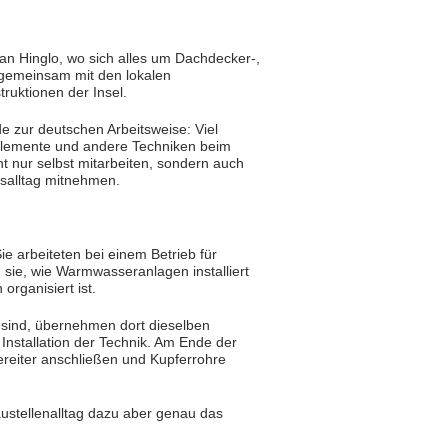
an Hinglo, wo sich alles um Dachdecker-,
e gemeinsam mit den lokalen
uktionen der Insel.
e zur deutschen Arbeitsweise: Viel
gselemente und andere Techniken beim
ht nur selbst mitarbeiten, sondern auch
fsalltag mitnehmen.
Sie arbeiteten bei einem Betrieb für
 sie, wie Warmwasseranlagen installiert
rganisiert ist.
 sind, übernehmen dort dieselben
 Installation der Technik. Am Ende der
reiter anschließen und Kupferrohre
austellenalltag dazu aber genau das