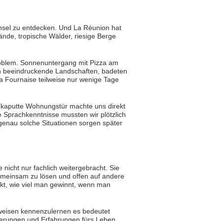
 Insel zu entdecken. Und La Réunion hat
ände, tropische Wälder, riesige Berge
oblem. Sonnenuntergang mit Pizza am
ch beeindruckende Landschaften, badeten
la Fournaise teilweise nur wenige Tage
e kaputte Wohnungstür machte uns direkt
 Sprachkenntnisse mussten wir plötzlich
 genau solche Situationen sorgen später
icht nur fachlich weitergebracht. Sie
emeinsam zu lösen und offen auf andere
t, wie viel man gewinnt, wenn man
sweisen kennenzulernen es bedeutet
nerungen und Erfahrungen fürs Leben.