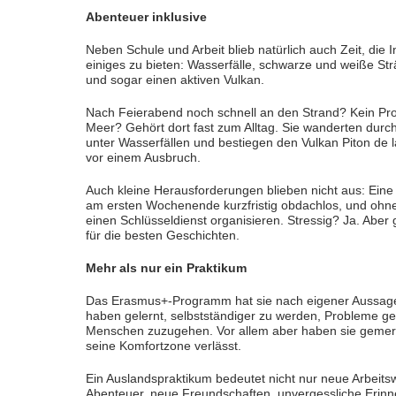
Abenteuer inklusive
Neben Schule und Arbeit blieb natürlich auch Zeit, die
einiges zu bieten: Wasserfälle, schwarze und weiße Str
und sogar einen aktiven Vulkan.
Nach Feierabend noch schnell an den Strand? Kein Pr
Meer? Gehört dort fast zum Alltag. Sie wanderten dur
unter Wasserfällen und bestiegen den Vulkan Piton de 
vor einem Ausbruch.
Auch kleine Herausforderungen blieben nicht aus: Ein
am ersten Wochenende kurzfristig obdachlos, und ohne
einen Schlüsseldienst organisieren. Stressig? Ja. Aber
für die besten Geschichten.
Mehr als nur ein Praktikum
Das Erasmus+-Programm hat sie nach eigener Aussage n
haben gelernt, selbstständiger zu werden, Probleme g
Menschen zuzugehen. Vor allem aber haben sie gemerk
seine Komfortzone verlässt.
Ein Auslandspraktikum bedeutet nicht nur neue Arbeit
Abenteuer, neue Freundschaften, unvergessliche Erin