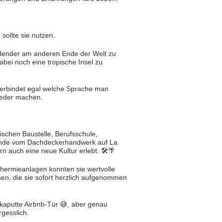
ollte sie nutzen.
ldender am anderen Ende der Welt zu
bei noch eine tropische Insel zu
verbindet egal welche Sprache man
wieder machen.
schen Baustelle, Berufsschule,
ende vom Dachdeckerhandwerk auf La
n auch eine neue Kultur erlebt. 🛠️🌴
ermieanlagen konnten sie wertvolle
n, die sie sofort herzlich aufgenommen
e kaputte Airbnb-Tür 😅, aber genau
gesslich.