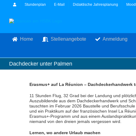
Zum
Stundenplan
E-Mail
Didaktische Jahresplanung
Mood
Inhalt
springen
Home
Stellenangebote
Anmeldung
Dachdecker unter Palmen
Erasmus+ auf La Réunion – Dachdeckerhandwerk tri
11 Stunden Flug, 32 Grad bei der Landung und plötzlic
Auszubildende aus dem Dachdeckerhandwerk und Schü
tauschten im Februar 2026 Baustelle und Berufsschule
und ein Praktikum auf der französischen Insel La Réun
Erasmus+-Programm und aus einem Auslandspraktikum w
niemand von den dreien jemals vergessen wird.
Lernen, wo andere Urlaub machen