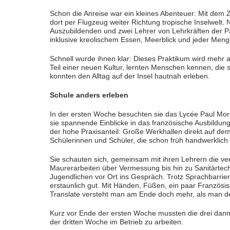
Schon die Anreise war ein kleines Abenteuer: Mit dem 
dort per Flugzeug weiter Richtung tropische Inselwelt.
Auszubildenden und zwei Lehrer von Lehrkräften der P
inklusive kreolischem Essen, Meerblick und jeder Meng
Schnell wurde ihnen klar: Dieses Praktikum wird mehr a
Teil einer neuen Kultur, lernten Menschen kennen, die 
konnten den Alltag auf der Insel hautnah erleben.
Schule anders erleben
In der ersten Woche besuchten sie das Lycée Paul Mor
sie spannende Einblicke in das französische Ausbildun
der hohe Praxisanteil: Große Werkhallen direkt auf de
Schülerinnen und Schüler, die schon früh handwerklich 
Sie schauten sich, gemeinsam mit ihren Lehrern die v
Maurerarbeiten über Vermessung bis hin zu Sanitärtec
Jugendlichen vor Ort ins Gespräch. Trotz Sprachbarrier
erstaunlich gut. Mit Händen, Füßen, ein paar Französi
Translate versteht man am Ende doch mehr, als man d
Kurz vor Ende der ersten Woche mussten die drei dan
der dritten Woche im Betrieb zu arbeiten.