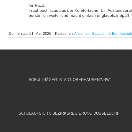
Ihr Fazit:
Traut euch raus aus der Komfortzone! Ein Auslandsprak
persönlich weiter und macht einfach unglaublich Spaß. 
Donnerstag, 21. Mai, 2026
|
Kategorien:
Allgemein
,
Bautechnik
,
Berufsschul
SCHULTRÄGER: STADT OBERHAUSEN/NRW
SCHULAUFSICHT: BEZIRKSREGIERUNG DÜSSELDORF