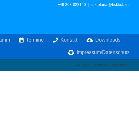
+49 208-823140
|
sekretariat@hsbkob.de
ramm
Termine
Kontakt
Downloads
Impressum/Datenschutz
Startseite
Dachdecker unter Palmen