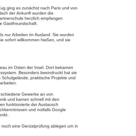
Zug ging es zunächst nach Paris und von
 Nach der Ankunft wurden die
artnerschule herzlich empfangen
e Gastfreundschaft.
ls nur Arbeiten im Ausland. Sie wurden
sie sofort willkommen hießen, und sie
eau im Osten der Insel. Dort bekamen
gssystem. Besonders beeindruckt hat sie
m Schulgelände, praktische Projekte und
arbeiten.
erschiedene Gewerke an von
hnik und kamen schnell mit den
en funktionierte der Austausch
schkenntnissen und notfalls Google
enkt.
n noch eine Gerüstprüfung ablegen um in