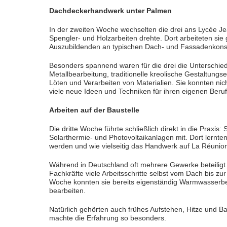
Dachdeckerhandwerk unter Palmen
In der zweiten Woche wechselten die drei ans Lycée Je
Spengler- und Holzarbeiten drehte. Dort arbeiteten si
Auszubildenden an typischen Dach- und Fassadenkonstr
Besonders spannend waren für die drei die Unterschied
Metallbearbeitung, traditionelle kreolische Gestaltun
Löten und Verarbeiten von Materialien. Sie konnten nic
viele neue Ideen und Techniken für ihren eigenen Beru
Arbeiten auf der Baustelle
Die dritte Woche führte schließlich direkt in die Praxis: 
Solarthermie- und Photovoltaikanlagen mit. Dort lernten
werden und wie vielseitig das Handwerk auf La Réunion o
Während in Deutschland oft mehrere Gewerke beteiligt
Fachkräfte viele Arbeitsschritte selbst vom Dach bis zur
Woche konnten sie bereits eigenständig Warmwasserbe
bearbeiten.
Natürlich gehörten auch frühes Aufstehen, Hitze und B
machte die Erfahrung so besonders.