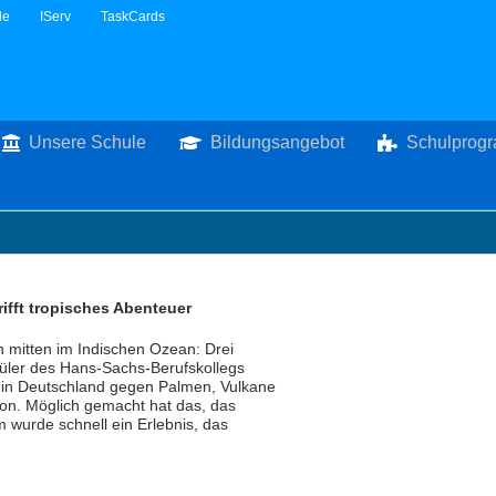
le
IServ
TaskCards
Unsere Schule
Bildungsangebot
Schulprog
fft tropisches Abenteuer
h mitten im Indischen Ozean: Drei
ler des Hans-Sachs-Berufskollegs
 in Deutschland gegen Palmen, Vulkane
ion. Möglich gemacht hat das, das
urde schnell ein Erlebnis, das