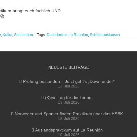
tikum bringt euch fachlich UND
🚀
e
,
Kultur
,
Schulleben
|
Tags:
Dachdecker
,
La Reunion
,
Schüleraustausch
NEUESTE BEITRÄGE
Prüfung bestanden – Jetzt geht’s „Down under“
13. Juli 2026
(K)ein Tag für die Tonne!
13. Juli 2026
Norweger und Spanier finden Praktikum über das HSBK
12. Juli 2026
Auslandspraktikum auf La Reunión
10. Juli 2026