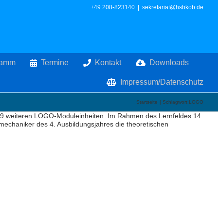
+49 208-823140
|
sekretariat@hsbkob.de
ramm
Termine
Kontakt
Downloads
Impressum/Datenschutz
Startseite
Schlagwort:
LOGO
von 9 weiteren LOGO-Moduleinheiten. Im Rahmen des Lernfeldes 14
mechaniker des 4. Ausbildungsjahres die theoretischen