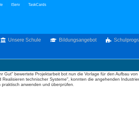
le
IServ
TaskCards
Unsere Schule
Bildungsangebot
Schulprog
hr Gut" bewertete Projektarbeit bot nun die Vorlage für den Aufbau 
 Realisieren technischer Systeme", konnten die angehenden Industrie
 praktisch anwenden und überprüfen.