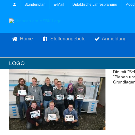
Zum
Stundenplan
E-Mail
Didaktische Jahresplanung
Mood
Inhalt
springen
Home
Stellenangebote
Anmeldung
LOGO
Die mit "Se
"Planen und
Grundlagen