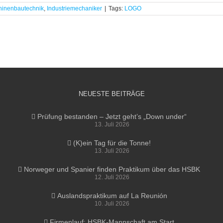
inenbautechnik
,
Industriemechaniker
|
Tags:
LOGO
NEUESTE BEITRÄGE
Prüfung bestanden – Jetzt geht’s „Down under“
13. Juli 2026
(K)ein Tag für die Tonne!
13. Juli 2026
Norweger und Spanier finden Praktikum über das HSBK
12. Juli 2026
Auslandspraktikum auf La Reunión
10. Juli 2026
Firmenlauf: HSBK-Mannschaft am Start