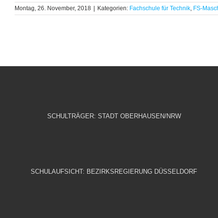
Montag, 26. November, 2018
|
Kategorien:
Fachschule für Technik
,
FS-Masch
SCHULTRÄGER: STADT OBERHAUSEN/NRW
SCHULAUFSICHT: BEZIRKSREGIERUNG DÜSSELDORF