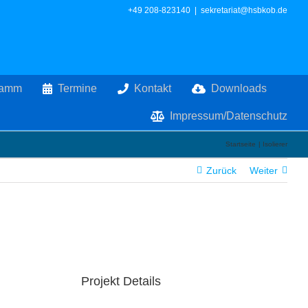
+49 208-823140
|
sekretariat@hsbkob.de
ramm
Termine
Kontakt
Downloads
Impressum/Datenschutz
Startseite
Isolierer
Zurück
Weiter
Projekt Details