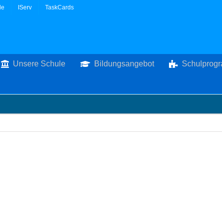
le
IServ
TaskCards
Unsere Schule
Bildungsangebot
Schulprog