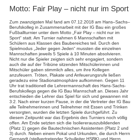
Motto: Fair Play – nicht nur im Sport
Zum zwanzigsten Mal fand am 07.12.2018 am Hans–Sachs–
Berufskolleg in Zusammenarbeit mit der IG Bau ein großes
Fußballturnier unter dem Motto „Fair Play – nicht nur im
Sport“ statt. Am Turnier nahmen 6 Mannschaften mit
Schülern aus Klassen des Baubereiches teil. Durch den
Spielmodus „Je­der gegen Jeden“ mussten die einzelnen
Mannschaften jeweils 5 Spiele à 10 Minuten absolvieren.
Nicht nur die Spieler zeigten sich sehr engagiert, sondern
auch die auf der Tribüne sitzenden Mit­schülerinnen und
Mitschüler gaben stimmlich alles, um ihre Kollegen
anzufeuern. Tröten, Plakate und Anfeuerungsrufe ließen
geradezu eine Stadionatmosphäre aufkommen. Gegen 11
Uhr trat tradi­tionell die Lehrermannschaft des Hans-Sachs-
Berufskollegs gegen die IG Bau Mannschaft an. Dieses Jahr
entschieden die Lehrer das Spiel für sich und gewannen mit
3:2. Nach einer kurzen Pause, in der die Vertreter der IG Bau
alle Teilnehmerinnen und Teilnehmer mit Essen und Trinken
versorgten, wurden die letzten Spiele durchgeführt. Zu
diesem Zeitpunkt war das Ergebnis des Turniers noch völ­lig
offen. Am Ende setzten sich die Isoliererauszubildenden
(Platz 1) gegen die Bautechnischen Assis­tenten (Platz 2 und
3) durch. Neben einem Pokal und Urkunden, die durch Herrn
Gernandt (stellver­tretender Schulleiter HSBK) und Herrn