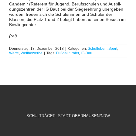
Candemir (Referent für Jugend, Berufsschulen und Ausbil­
dungszentren der IG Bau) bei der Siegerehrung übergeben
wurden, freuen sich die Schülerinnen und Schüler der
Klassen, die Platz 1 und 2 belegt haben auf einen Besuch im
Bowlingcenter.
(rei)
Donnerstag, 13. Dezember, 2018
|
Kategorien:
Schulleben
,
Sport
,
Werte
,
Wettbewerbe
|
Tags:
Fußballturnier
,
IG-Bau
SCHULTRÄGER: STADT OBERHAUSEN/NRW