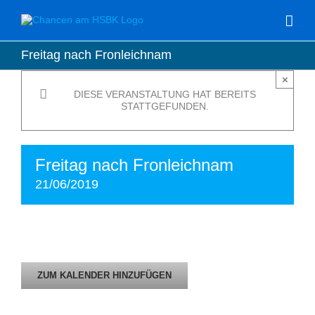
Zum
Inhalt
springen
Freitag nach Fronleichnam
×
DIESE VERANSTALTUNG HAT BEREITS
STATTGEFUNDEN.
Freitag nach Fronleichnam
21/06/2019
ZUM KALENDER HINZUFÜGEN