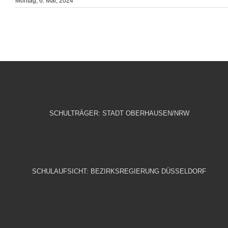
Montag, 6. Mai, 2024
SCHULTRÄGER: STADT OBERHAUSEN/NRW
SCHULAUFSICHT: BEZIRKSREGIERUNG DÜSSELDORF