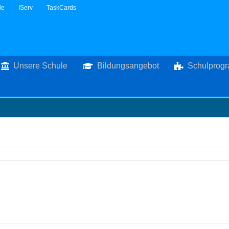
le
IServ
TaskCards
Unsere Schule
Bildungsangebot
Schulprog