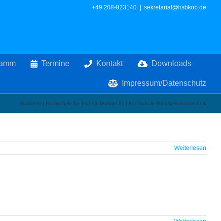
+49 208-823140
|
sekretariat@hsbkob.de
ramm
Termine
Kontakt
Downloads
Impressum/Datenschutz
Startseite
Fachschule für Technik (Anlage E)
Fachschule Maschinenbautechnik
Weiterlesen