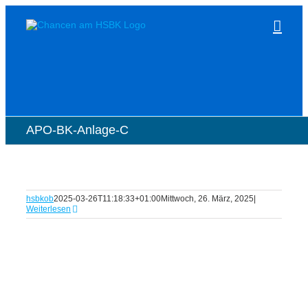
Zum
Inhalt
springen
APO-BK-Anlage-C
hsbkob
2025-03-26T11:18:33+01:00
Mittwoch, 26. März, 2025
|
Weiterlesen