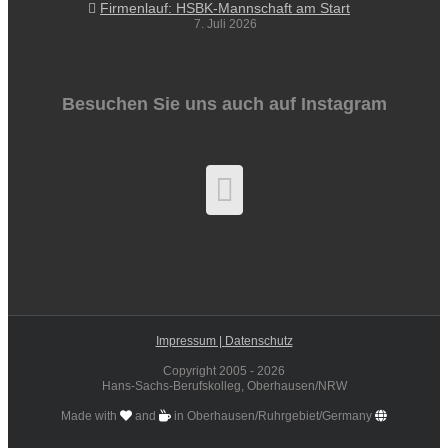
Firmenlauf: HSBK-Mannschaft am Start
7. Juli 2026
Besuchen Sie uns auch auf Instagram
Impressum |
Datenschutz
Copyright 2005 -
2026
Hans-Sachs-Berufskolleg, Oberhausen/NRW
Made with
and
in Oberhausen/Ruhrgebiet/Germany