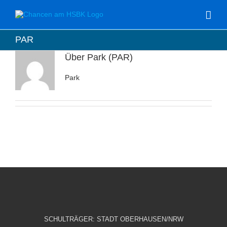
Zum
Inhalt
springen
PAR
Über
Park (PAR)
Park
SCHULTRÄGER: STADT OBERHAUSEN/NRW