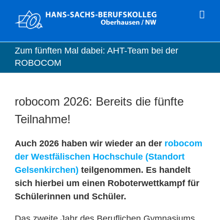
Zum
Inhalt
springen
Zum fünften Mal dabei: AHT-Team bei der
ROBOCOM
robocom 2026: Bereits die fünfte
Teilnahme!
Auch 2026 haben wir wieder an der
robocom
der Westfälischen Hochschule (Standort
Gelsenkirchen)
teilgenommen. Es handelt
sich hierbei um einen Roboterwettkampf für
Schülerinnen und Schüler.
Das zweite Jahr des Beruflichen Gymnasiums