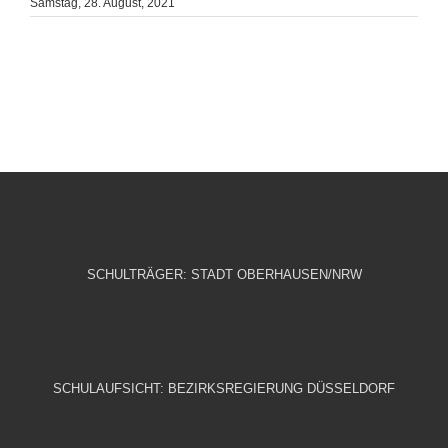
Samstag, 28. August, 2021
SCHULTRÄGER: STADT OBERHAUSEN/NRW
SCHULAUFSICHT: BEZIRKSREGIERUNG DÜSSELDORF