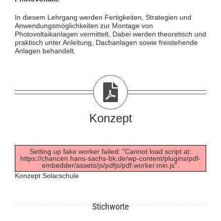
In diesem Lehrgang werden Fertigkeiten, Strategien und
Anwendungsmöglichkeiten zur Montage von
Photovoltaikanlagen vermittelt. Dabei werden theoretisch und
praktisch unter Anleitung, Dachanlagen sowie freistehende
Anlagen behandelt.
Konzept
Setting up fake worker failed: "Cannot load script at:
https://chancen.hans-sachs-bk.de/wp-content/plugins/pdf-
embedder/assets/js/pdfjs/pdf.worker.min.js".
Konzept Solarschule
Stichworte