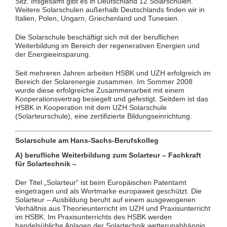
Sitz. Insgesamt gibt es in Deutschland 12 Solarschulen.
Weitere Solarschulen außerhalb Deutschlands finden wir in
Italien, Polen, Ungarn, Griechenland und Tunesien.
Die Solarschule beschäftigt sich mit der beruflichen
Weiterbildung im Bereich der regenerativen Energien und
der Energieeinsparung.
Seit mehreren Jahren arbeiten HSBK und UZH erfolgreich im
Bereich der Solarenergie zusammen. Im Sommer 2008
wurde diese erfolgreiche Zusammenarbeit mit einem
Kooperationsvertrag besiegelt und gefestigt. Seitdem ist das
HSBK in Kooperation mit dem UZH Solarschule
(Solarteurschule), eine zertifizierte Bildungseinrichtung.
Solarschule am Hans-Sachs-Berufskolleg
A) berufliche Weiterbildung zum Solarteur – Fachkraft
für Solartechnik –
Der Titel „Solarteur“ ist beim Europäischen Patentamt
eingetragen und als Wortmarke europaweit geschützt. Die
Solarteur – Ausbildung beruht auf einem ausgewogenen
Verhältnis aus Theorieunterricht im UZH und Praxisunterricht
im HSBK. Im Praxisunterrichts des HSBK werden
handelsübliche Anlagen der Solartechnik wetterunabhängig