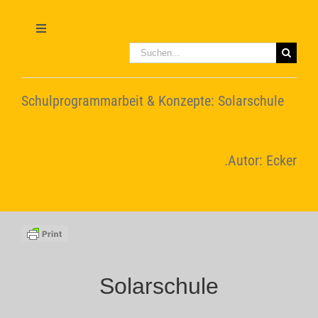
Zum
Inhalt
springen
Toggle
Navigation
Suche
nach:
Home
Schulprogrammarbeit & Konzepte: Solarschule
Leitbild
.Autor: Ecker
Konzepte
Video-Tutorials
Solarschule