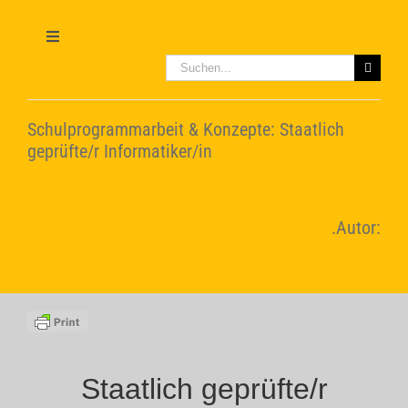
Zum
Inhalt
springen
Toggle
Navigation
Suche
nach:
Home
Schulprogrammarbeit & Konzepte: Staatlich
Leitbild
geprüfte/r Informatiker/in
Konzepte
.Autor:
Video-Tutorials
Staatlich geprüfte/r