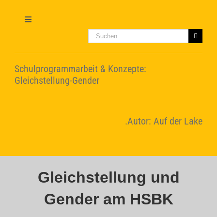
Zum
Inhalt
springen
Toggle
Navigation
Suche
nach:
Home
Schulprogrammarbeit & Konzepte:
Leitbild
Gleichstellung-Gender
Konzepte
.Autor: Auf der Lake
Video-Tutorials
Gleichstellung und
Gender am HSBK