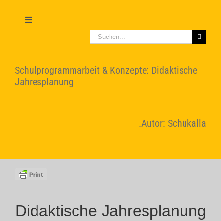
Zum
Inhalt
springen
Toggle
Navigation
Suche
nach:
Home
Schulprogrammarbeit & Konzepte: Didaktische
Leitbild
Jahresplanung
Konzepte
.Autor: Schukalla
Video-Tutorials
Didaktische Jahresplanung