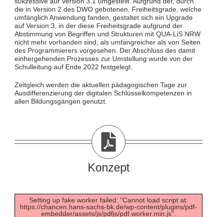
sukzessive auf Version 3.1 umgestellt. Aufgrund der, durch
die in Version 2 des DWO gebotenen, Freiheitsgrade, welche
umfänglich Anwendung fanden, gestaltet sich ein Upgrade
auf Version 3, in der diese Freiheitsgrade aufgrund der
Abstimmung von Begriffen und Strukturen mit QUA-LiS NRW
nicht mehr vorhanden sind, als umfangreicher als von Seiten
des Programmierers vorgesehen. Der Abschluss des damit
einhergehenden Prozesses zur Umstellung wurde von der
Schulleitung auf Ende 2022 festgelegt.
Zeitgleich werden die aktuellen pädagogischen Tage zur
Ausdifferenzierung der digitalen Schlüsselkompetenzen in
allen Bildungsgängen genutzt.
Konzept
Setting up fake worker failed: "Cannot load script at:
https://chancen.hans-sachs-bk.de/wp-content/plugins/pdf-
embedder/assets/js/pdfjs/pdf.worker.min.js".